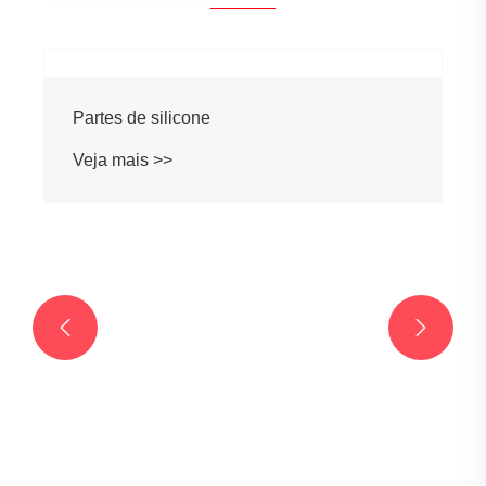
Pequenos plugues de borracha
Veja mais >>

